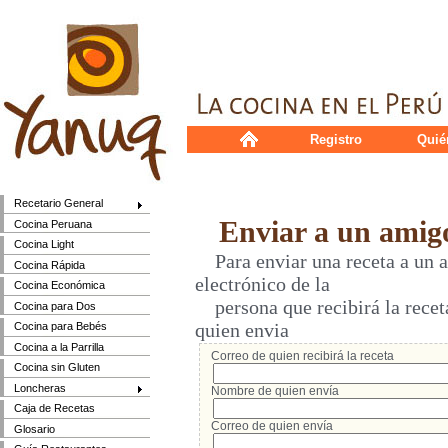
Registro
Quié
Recetario General
Enviar a un amig
Cocina Peruana
Cocina Light
Para enviar una receta a un a
Cocina Rápida
electrónico de la
Cocina Económica
persona que recibirá la receta
Cocina para Dos
quien envia
Cocina para Bebés
Cocina a la Parrilla
Correo de quien recibirá la receta
Cocina sin Gluten
Loncheras
Nombre de quien envía
Caja de Recetas
Correo de quien envía
Glosario