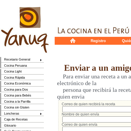
Registro
Quié
Recetario General
Enviar a un amig
Cocina Peruana
Cocina Light
Para enviar una receta a un a
Cocina Rápida
electrónico de la
Cocina Económica
persona que recibirá la receta
Cocina para Dos
quien envia
Cocina para Bebés
Cocina a la Parrilla
Correo de quien recibirá la receta
Cocina sin Gluten
Loncheras
Nombre de quien envía
Caja de Recetas
Correo de quien envía
Glosario