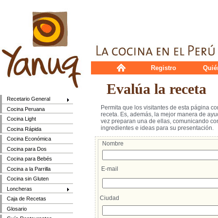
Registro
Quié
Evalúa la receta
Recetario General
Permita que los visitantes de esta página c
Cocina Peruana
receta. Es, además, la mejor manera de ayud
Cocina Light
vez preparan una de ellas, comunicando cons
ingredientes e ideas para su presentación.
Cocina Rápida
Cocina Económica
Nombre
Cocina para Dos
Cocina para Bebés
E-mail
Cocina a la Parrilla
Cocina sin Gluten
Loncheras
Ciudad
Caja de Recetas
Glosario