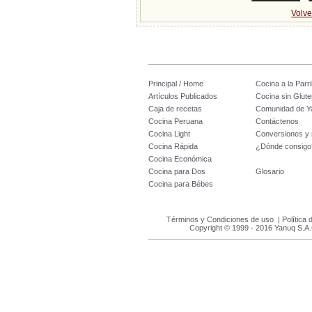
Volve
Principal / Home
Cocina a la Parril
Artículos Publicados
Cocina sin Glute
Caja de recetas
Comunidad de Y
Cocina Peruana
Contáctenos
Cocina Light
Conversiones y
Cocina Rápida
¿Dónde consigo
Cocina Económica
Cocina para Dos
Glosario
Cocina para Bébes
Términos y Condiciones de uso
|
Política 
Copyright © 1999 - 2016 Yanuq S.A