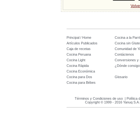
Volve
Principal / Home
Cocina a la Parril
Artículos Publicados
Cocina sin Glute
Caja de recetas
Comunidad de Y
Cocina Peruana
Contáctenos
Cocina Light
Conversiones y
Cocina Rápida
¿Dónde consigo
Cocina Económica
Cocina para Dos
Glosario
Cocina para Bébes
Términos y Condiciones de uso
|
Política 
Copyright © 1999 - 2016 Yanuq S.A