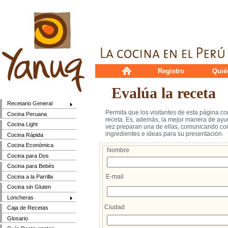
Registro
Quié
Evalúa la receta
Recetario General
Permita que los visitantes de esta página c
Cocina Peruana
receta. Es, además, la mejor manera de ayud
Cocina Light
vez preparan una de ellas, comunicando cons
ingredientes e ideas para su presentación.
Cocina Rápida
Cocina Económica
Nombre
Cocina para Dos
Cocina para Bebés
E-mail
Cocina a la Parrilla
Cocina sin Gluten
Loncheras
Ciudad
Caja de Recetas
Glosario