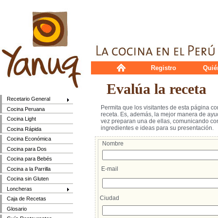
Registro
Quié
Evalúa la receta
Recetario General
Permita que los visitantes de esta página c
Cocina Peruana
receta. Es, además, la mejor manera de ayud
Cocina Light
vez preparan una de ellas, comunicando cons
ingredientes e ideas para su presentación.
Cocina Rápida
Cocina Económica
Nombre
Cocina para Dos
Cocina para Bebés
E-mail
Cocina a la Parrilla
Cocina sin Gluten
Loncheras
Ciudad
Caja de Recetas
Glosario