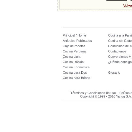
Volve
Principal / Home
Cocina a la Parril
Artículos Publicados
Cocina sin Glute
Caja de recetas
Comunidad de Y
Cocina Peruana
Contáctenos
Cocina Light
Conversiones y
Cocina Rápida
¿Dónde consigo
Cocina Económica
Cocina para Dos
Glosario
Cocina para Bébes
Términos y Condiciones de uso
|
Política 
Copyright © 1999 - 2016 Yanuq S.A