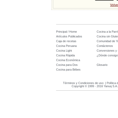
Volve
Principal / Home
Cocina a la Parril
Artículos Publicados
Cocina sin Glute
Caja de recetas
Comunidad de Y
Cocina Peruana
Contáctenos
Cocina Light
Conversiones y
Cocina Rápida
¿Dónde consigo
Cocina Económica
Cocina para Dos
Glosario
Cocina para Bébes
Términos y Condiciones de uso
|
Política 
Copyright © 1999 - 2016 Yanuq S.A