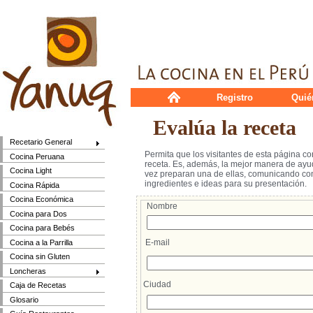
Registro
Quié
Evalúa la receta
Recetario General
Permita que los visitantes de esta página c
Cocina Peruana
receta. Es, además, la mejor manera de ayud
Cocina Light
vez preparan una de ellas, comunicando cons
ingredientes e ideas para su presentación.
Cocina Rápida
Cocina Económica
Nombre
Cocina para Dos
Cocina para Bebés
E-mail
Cocina a la Parrilla
Cocina sin Gluten
Loncheras
Ciudad
Caja de Recetas
Glosario