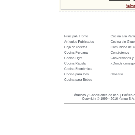
Volve
Principal / Home
Cocina a la Parril
Artículos Publicados
Cocina sin Glute
Caja de recetas
Comunidad de Y
Cocina Peruana
Contáctenos
Cocina Light
Conversiones y
Cocina Rápida
¿Dónde consigo
Cocina Económica
Cocina para Dos
Glosario
Cocina para Bébes
Términos y Condiciones de uso
|
Política 
Copyright © 1999 - 2016 Yanuq S.A