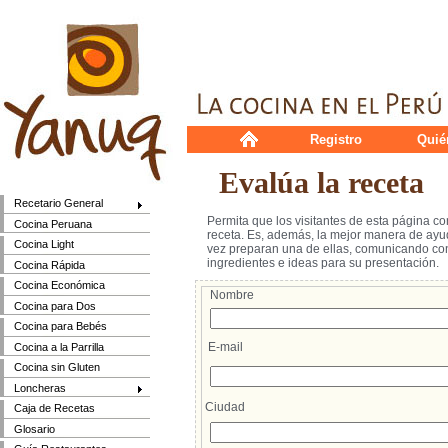
Registro
Quié
Evalúa la receta
Recetario General
Permita que los visitantes de esta página c
Cocina Peruana
receta. Es, además, la mejor manera de ayud
Cocina Light
vez preparan una de ellas, comunicando cons
ingredientes e ideas para su presentación.
Cocina Rápida
Cocina Económica
Nombre
Cocina para Dos
Cocina para Bebés
E-mail
Cocina a la Parrilla
Cocina sin Gluten
Loncheras
Ciudad
Caja de Recetas
Glosario