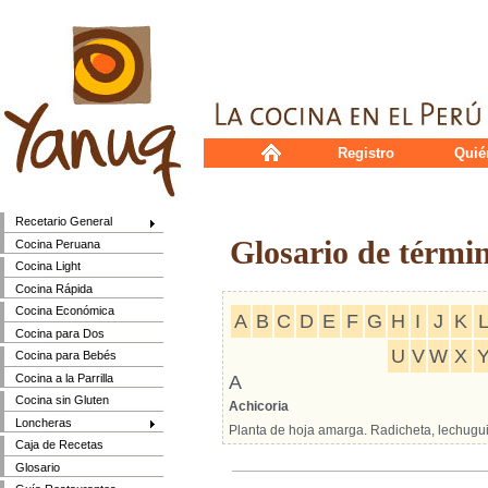
Registro
Quié
Recetario General
Glosario de térmi
Cocina Peruana
Cocina Light
Cocina Rápida
Cocina Económica
A
B
C
D
E
F
G
H
I
J
K
Cocina para Dos
U
V
W
X
Cocina para Bebés
Cocina a la Parrilla
A
Cocina sin Gluten
Achicoria
Loncheras
Planta de hoja amarga. Radicheta, lechuguil
Caja de Recetas
Glosario