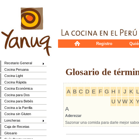
Registro
Quié
Recetario General
Glosario de térmi
Cocina Peruana
Cocina Light
Cocina Rápida
Cocina Económica
A
B
C
D
E
F
G
H
I
J
K
Cocina para Dos
U
V
W
X
Cocina para Bebés
Cocina a la Parrilla
A
Cocina sin Gluten
Aderezar
Loncheras
Sazonar una comida para darle mejor sabor
Caja de Recetas
Glosario