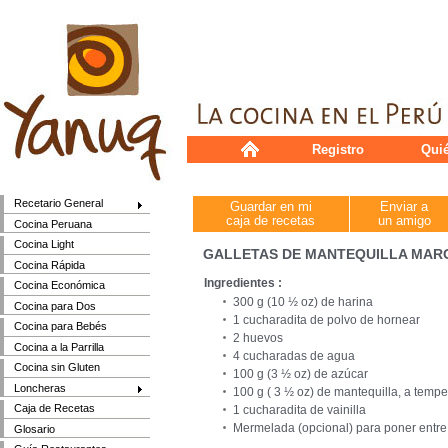
Registro
Qui
Recetario General
Guardar en mi
Enviar a
caja de recetas
un amigo
Cocina Peruana
Cocina Light
GALLETAS DE MANTEQUILLA MAR
Cocina Rápida
Ingredientes :
Cocina Económica
300 g (10 ½ oz) de harina
Cocina para Dos
1 cucharadita de polvo de hornear
Cocina para Bebés
2 huevos
Cocina a la Parrilla
4 cucharadas de agua
Cocina sin Gluten
100 g (3 ½ oz) de azúcar
Loncheras
100 g ( 3 ½ oz) de mantequilla, a temp
Caja de Recetas
1 cucharadita de vainilla
Mermelada (opcional) para poner entre 
Glosario