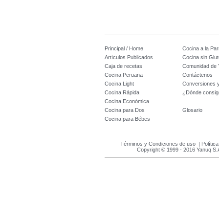
Principal / Home
Cocina a la Parr
Artículos Publicados
Cocina sin Glu
Caja de recetas
Comunidad de 
Cocina Peruana
Contáctenos
Cocina Light
Conversiones 
Cocina Rápida
¿Dónde consig
Cocina Económica
Cocina para Dos
Glosario
Cocina para Bébes
Términos y Condiciones de uso
|
Polític
Copyright © 1999 - 2016 Yanuq S.