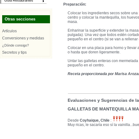
Guía Restaurantes
Preparación:
Colocar los ingredientes secos sobre una 
centro y colocar la mantequilla, los huevo
Otras secciones
masa.
Enharinar la superficie y extender la masa 
Artículos
pulgada). Una vez que todos estén cortados
Conversiones y medidas
pequeño en el centro (si se van a rellena
¿Dónde consigo?
Colocar en una placa para horno y llevar
o hasta que doren ligeramente.
Secretos y tips
Untar las galletas enteras con mermelada y
pequeño en el centro.
Receta proporcionada por Marisa Aroza
Evaluaciones y Sugerencias de l
GALLETAS DE MANTEQUILLA M
Desde
Coyhaique, Chile
:
Muy ricas, le sacaría eso sí la vainilla...b