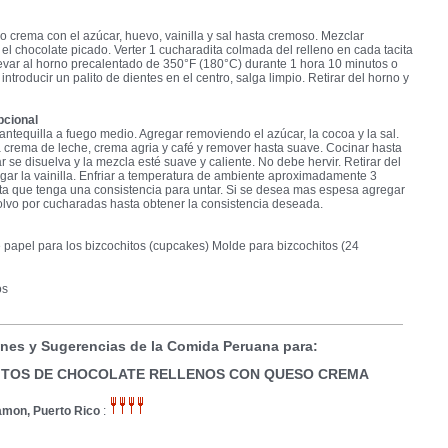
so crema con el azúcar, huevo, vainilla y sal hasta cremoso. Mezclar
el chocolate picado. Verter 1 cucharadita colmada del relleno en cada tacita
evar al horno precalentado de 350°F (180°C) durante 1 hora 10 minutos o
introducir un palito de dientes en el centro, salga limpio. Retirar del horno y
pcional
mantequilla a fuego medio. Agregar removiendo el azúcar, la cocoa y la sal.
a crema de leche, crema agria y café y remover hasta suave. Cocinar hasta
r se disuelva y la mezcla esté suave y caliente. No debe hervir. Retirar del
gar la vainilla. Enfriar a temperatura de ambiente aproximadamente 3
ta que tenga una consistencia para untar. Si se desea mas espesa agregar
lvo por cucharadas hasta obtener la consistencia deseada.
e papel para los bizcochitos (cupcakes) Molde para bizcochitos (24
os
nes y Sugerencias de la Comida Peruana para:
ITOS DE CHOCOLATE RELLENOS CON QUESO CREMA
mon, Puerto Rico
: