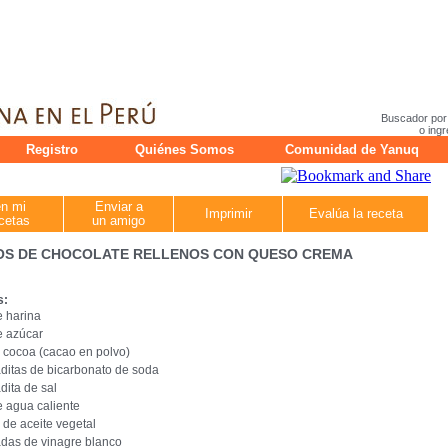
Buscador por
o ingr
Registro
Quiénes Somos
Comunidad de Yanuq
en mi
Enviar a
Imprimir
Evalúa la receta
cetas
un amigo
OS DE CHOCOLATE RELLENOS CON QUESO CREMA
s:
e harina
e azúcar
 cocoa (cacao en polvo)
ditas de bicarbonato de soda
dita de sal
e agua caliente
 de aceite vegetal
das de vinagre blanco