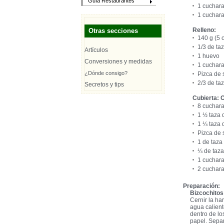
Guía Restaurantes
1 cuchara
1 cucharad
Relleno:
Otras secciones
140 g (5 
1/3 de ta
Artículos
1 huevo
Conversiones y medidas
1 cuchara
¿Dónde consigo?
Pizca de 
2/3 de ta
Secretos y tips
Cubierta: 
8 cuchara
1 ½ taza 
1 ¼ taza 
Pizca de 
1 de taza
¼ de taza
1 cuchara
2 cuchara
Preparación:
Bizcochitos
Cernir la ha
agua caliente
dentro de lo
papel. Separ