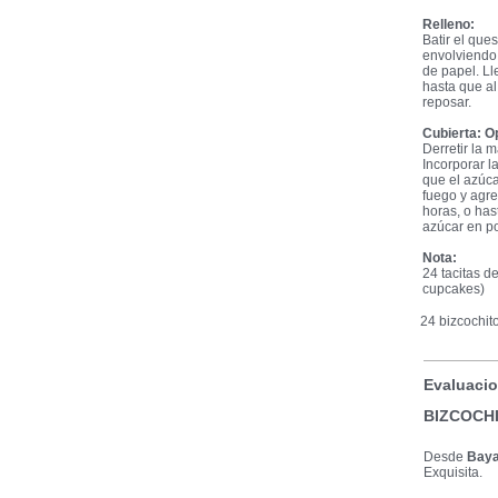
Relleno:
Batir el que
envolviendo 
de papel. Ll
hasta que al 
reposar.
Cubierta: O
Derretir la 
Incorporar l
que el azúca
fuego y agre
horas, o has
azúcar en po
Nota:
24 tacitas d
cupcakes)
24 bizcochit
Evaluacio
BIZCOCH
Desde
Baya
Exquisita.