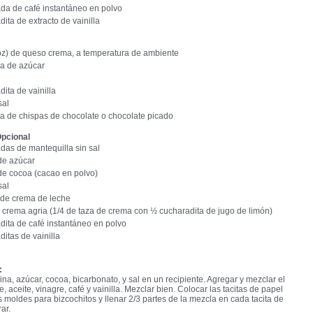
da de café instantáneo en polvo
ita de extracto de vainilla
oz) de queso crema, a temperatura de ambiente
za de azúcar
dita de vainilla
sal
za de chispas de chocolate o chocolate picado
Opcional
das de mantequilla sin sal
de azúcar
de cocoa (cacao en polvo)
sal
 de crema de leche
 crema agria (1/4 de taza de crema con ½ cucharadita de jugo de limón)
dita de café instantáneo en polvo
ditas de vainilla
:
rina, azúcar, cocoa, bicarbonato, y sal en un recipiente. Agregar y mezclar el
, aceite, vinagre, café y vainilla. Mezclar bien. Colocar las tacitas de papel
s moldes para bizcochitos y llenar 2/3 partes de la mezcla en cada tacita de
ar.