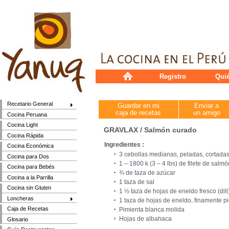
Registro
Qui
Recetario General
Guardar en mi
Enviar a
caja de recetas
un amigo
Cocina Peruana
Cocina Light
GRAVLAX / Salmón curado
Cocina Rápida
Ingredientes :
Cocina Económica
3 cebollas medianas, peladas, cortadas
Cocina para Dos
1 – 1800 k (3 – 4 lbs) de filete de salm
Cocina para Bebés
¾ de taza de azúcar
Cocina a la Parrilla
1 taza de sal
Cocina sin Gluten
1 ½ taza de hojas de eneldo fresco (dil
Loncheras
1 taza de hojas de eneldo, finamente p
Caja de Recetas
Pimienta blanca molida
Hojas de albahaca
Glosario