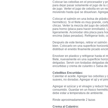
Colocar las cebollas en el procesador y p
para dejar pasar solamente el jugo de la 
de jugo. Verter el jugo de cebolla en un rec
moviendo hasta que se disuelvan. Agregar 
Colocar el salmón en una bolsa de plástic
hermético). Si el filete es muy grande, co
chicas. Verter la mezcla del jugo de cebol
para horno (placa para hacer enrollado).
ligeramente. Acomodar otra placa para ho
encima (latas pesadas). Refrigerar todo, c
Después de este tiempo, retirar el salmón d
bien. Colocarlo en una superficie horizonta
distribuir el eneldo finamente picado enc
Envolver en plastico y refrigerar hasta el 
filete, nuevamente en una superficie hori
delgadas. Servir con tostadas delgadas de
encurtidas y crema de culantro o Salsa de
Cebollitas Encurtidas:
Calentar el aceite. Agregar las cebollas 
suaves, no doradas. Agregar el ají y el pi
Agregar el azúcar y el vinagre y reducir h
consumido. Guardar en un frasco hermétic
debe estar a temperatura de ambiente.
Rinde aproximadamente 2 tazas
Crema al Culantro: