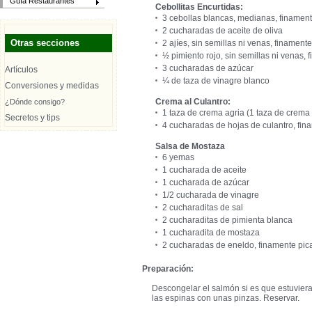
Guía Restaurantes
Cebollitas Encurtidas:
3 cebollas blancas, medianas, finamen
2 cucharadas de aceite de oliva
Otras secciones
2 ajíes, sin semillas ni venas, finament
½ pimiento rojo, sin semillas ni venas,
3 cucharadas de azúcar
Artículos
¼ de taza de vinagre blanco
Conversiones y medidas
Crema al Culantro:
¿Dónde consigo?
1 taza de crema agria (1 taza de crema
Secretos y tips
4 cucharadas de hojas de culantro, fin
Salsa de Mostaza
6 yemas
1 cucharada de aceite
1 cucharada de azúcar
1/2 cucharada de vinagre
2 cucharaditas de sal
2 cucharaditas de pimienta blanca
1 cucharadita de mostaza
2 cucharadas de eneldo, finamente pic
Preparación:
Descongelar el salmón si es que estuviera 
las espinas con unas pinzas. Reservar.