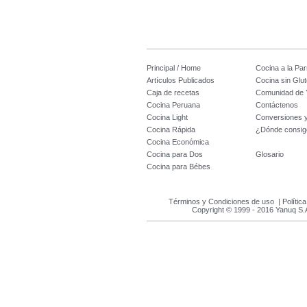
Principal / Home
Cocina a la Parr
Artículos Publicados
Cocina sin Glu
Caja de recetas
Comunidad de 
Cocina Peruana
Contáctenos
Cocina Light
Conversiones 
Cocina Rápida
¿Dónde consig
Cocina Económica
Cocina para Dos
Glosario
Cocina para Bébes
Términos y Condiciones de uso
|
Polític
Copyright © 1999 - 2016 Yanuq S.