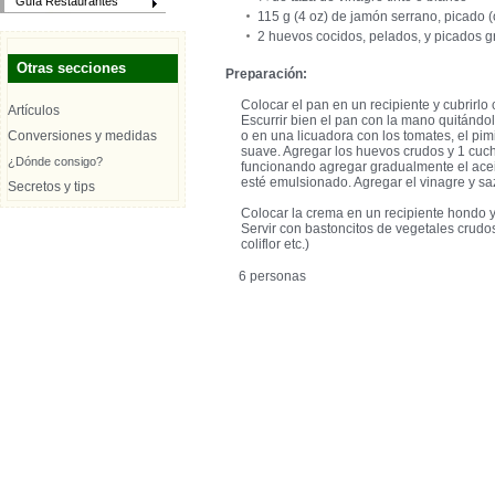
Guía Restaurantes
115 g (4 oz) de jamón serrano, picado (
2 huevos cocidos, pelados, y picados g
Otras secciones
Preparación:
Colocar el pan en un recipiente y cubrirl
Artículos
Escurrir bien el pan con la mano quitándol
Conversiones y medidas
o en una licuadora con los tomates, el pimi
suave. Agregar los huevos crudos y 1 cuch
¿Dónde consigo?
funcionando agregar gradualmente el acei
esté emulsionado. Agregar el vinagre y sa
Secretos y tips
Colocar la crema en un recipiente hondo y
Servir con bastoncitos de vegetales crudos 
coliflor etc.)
6 personas