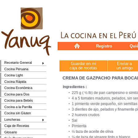
Registro
Qui
Recetario General
Guardar en mi
Enviar a
caja de recetas
un amigo
Cocina Peruana
Cocina Light
CREMA DE GAZPACHO PARA BOCA
Cocina Rápida
Ingredientes :
Cocina Económica
225 g ( ½ lb) de pan campesino o simila
Cocina para Dos
4 a 5 tomates maduros, pelados, sin se
Cocina para Bebés
1 pimiento verde pequeño, sin semillas
Cocina a la Parrilla
3 dientes de ajo, pelados y finamente 
Cocina sin Gluten
2 huevos crudos
Loncheras
Sal
Pimienta
Caja de Recetas
½ taza de aceite de oliva
Glosario
¼ de taza de vinagre tinto o blanco