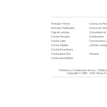
Principal / Home
Cocina a la Parr
Artículos Publicados
Cocina sin Glu
Caja de recetas
Comunidad de 
Cocina Peruana
Contáctenos
Cocina Light
Conversiones 
Cocina Rápida
¿Dónde consig
Cocina Económica
Cocina para Dos
Glosario
Cocina para Bébes
Términos y Condiciones de uso
|
Polític
Copyright © 1999 - 2016 Yanuq S.