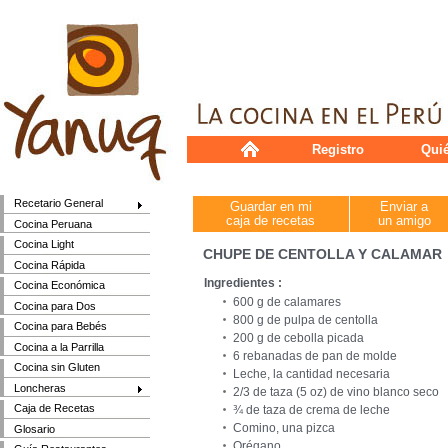
Registro
Qui
Recetario General
Guardar en mi
Enviar a
caja de recetas
un amigo
Cocina Peruana
Cocina Light
CHUPE DE CENTOLLA Y CALAMAR
Cocina Rápida
Ingredientes :
Cocina Económica
600 g de calamares
Cocina para Dos
800 g de pulpa de centolla
Cocina para Bebés
200 g de cebolla picada
Cocina a la Parrilla
6 rebanadas de pan de molde
Cocina sin Gluten
Leche, la cantidad necesaria
Loncheras
2/3 de taza (5 oz) de vino blanco seco
Caja de Recetas
¾ de taza de crema de leche
Comino, una pizca
Glosario
Orégano