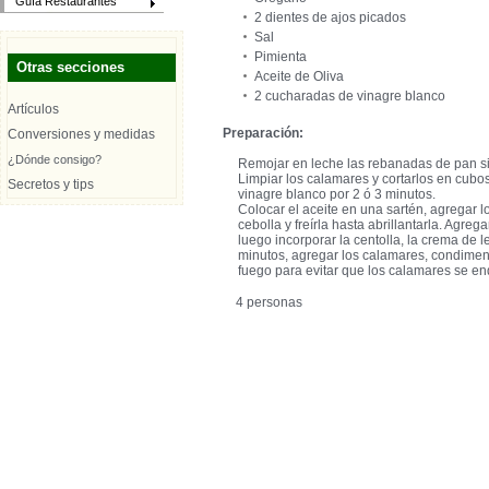
Guía Restaurantes
2 dientes de ajos picados
Sal
Pimienta
Otras secciones
Aceite de Oliva
2 cucharadas de vinagre blanco
Artículos
Preparación:
Conversiones y medidas
¿Dónde consigo?
Remojar en leche las rebanadas de pan si
Limpiar los calamares y cortarlos en cubo
Secretos y tips
vinagre blanco por 2 ó 3 minutos.
Colocar el aceite en una sartén, agregar 
cebolla y freírla hasta abrillantarla. Agrega
luego incorporar la centolla, la crema de
minutos, agregar los calamares, condimenta
fuego para evitar que los calamares se e
4 personas