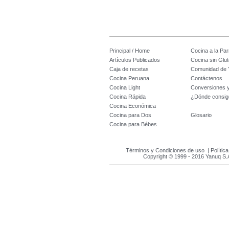
Principal / Home
Cocina a la Parr
Artículos Publicados
Cocina sin Glu
Caja de recetas
Comunidad de 
Cocina Peruana
Contáctenos
Cocina Light
Conversiones 
Cocina Rápida
¿Dónde consig
Cocina Económica
Cocina para Dos
Glosario
Cocina para Bébes
Términos y Condiciones de uso
|
Polític
Copyright © 1999 - 2016 Yanuq S.