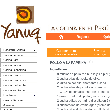
Registro
Qui
Recetario General
Guardar en mi
Enviar a
caja de recetas
un amigo
Cocina Peruana
Cocina Light
POLLO A LA PAPRIKA
Cocina Rápida
Ingredientes :
Cocina Económica
8 muslos de pollo con hueso y sin piel (
Cocina para Dos
2 cucharadas de aceite de oliva
Cocina para Bebés
2 tazas de cebolla, finamente picada
Cocina a la Parrilla
2 cucharadas de paprika o pimentón
Cocina sin Gluten
1 ½ taza de tomates maduros, pelados y
Loncheras
½ taza de caldo de pollo (puede ser ag
Caja de Recetas
2 cucharaditas de harina disuelta en 2
3 cucharadas de crema agria (crema de
Glosario
3 cucharadas de hojas de perejil picad