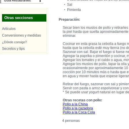
Guía Restaurantes
Sal
Pimienta
Otras secciones
Preparación:
Secar bien los muslos de pollo y retirarles 
Artículos
la piel hasta que suelta aproximadamente ¼
Conversiones y medidas
eliminar.
¿Dónde consigo?
Cocinar en esta grasa la cebolla a fuego
hasta que la cebolla esté muy tierna (no d
Secretos y tips
Sazonar con sal. Bajar el fuego si fuese n
Agregar la paprika o pimentón y cocinar,
Agregar los tomates y el caldo o agua, m
Agregar los muslos de pollo, tapar la olla
ocasionalmente por aproximadamente 10 mi
cocción por 10 minutos más o hasta que el 
en agua y mover hasta que espese ligera
Retirar del fuego, sazonar con sal y pimie
Servir con pasta o arroz espolvorear y con 
* Se puede usar yogurt natural en lugar de
Otras recetas con pollo:
Pollo a la China
Pollo a la cazadora
Pollo a la Coca Cola
4 personas