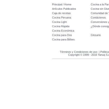
Principal / Home
Cocina a la Parr
Artículos Publicados
Cocina sin Glu
Caja de recetas
Comunidad de 
Cocina Peruana
Contáctenos
Cocina Light
Conversiones 
Cocina Rápida
¿Dónde consig
Cocina Económica
Cocina para Dos
Glosario
Cocina para Bébes
Términos y Condiciones de uso
|
Polític
Copyright © 1999 - 2016 Yanuq S.