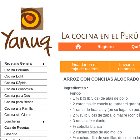
Registro
Qui
Recetario General
Guardar en mi
Enviar a
caja de recetas
un amigo
Cocina Peruana
Cocina Light
ARROZ CON CONCHAS ALOCRADO
Cocina Rápida
Ingredientes :
Cocina Económica
Fondo
Cocina para Dos
1 ½ k (3 lb 5 oz) de alas de pollo
Cocina para Bebés
2 corontas de choclo (guardar el grano)
Cocina a la Parrilla
1 rama de huacatay (en su lugar se pu
Cocina sin Gluten
2 ½ (5 lb 8 oz) de zapallo macre (con c
3 ramas de culantro
Loncheras
½ cebolla blanca
Caja de Recetas
2 cucharaditas de ajo molido
Glosario
½ cucharadita de semillas de comino t