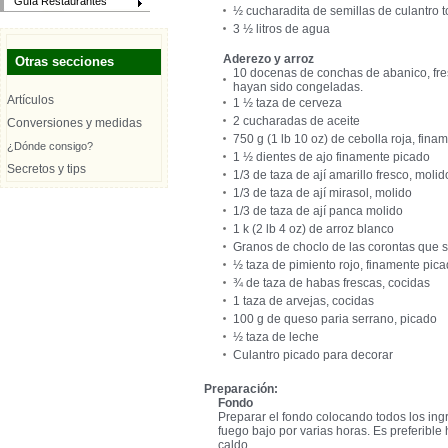
Guía Restaurantes
½ cucharadita de semillas de culantro t
3 ½ litros de agua
Aderezo y arroz
Otras secciones
10 docenas de conchas de abanico, fresc
hayan sido congeladas.
Artículos
1 ½ taza de cerveza
2 cucharadas de aceite
Conversiones y medidas
750 g (1 lb 10 oz) de cebolla roja, fina
¿Dónde consigo?
1 ½ dientes de ajo finamente picado
Secretos y tips
1/3 de taza de ají amarillo fresco, molid
1/3 de taza de ají mirasol, molido
1/3 de taza de ají panca molido
1 k (2 lb 4 oz) de arroz blanco
Granos de choclo de las corontas que s
½ taza de pimiento rojo, finamente pic
¾ de taza de habas frescas, cocidas
1 taza de arvejas, cocidas
100 g de queso paria serrano, picado
½ taza de leche
Culantro picado para decorar
Preparación:
Fondo
Preparar el fondo colocando todos los ingr
fuego bajo por varias horas. Es preferible h
caldo.