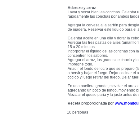
Aderezo y arroz
Lavar y secar bien las conchas. Calentar u
rápidamente las conchas por ambos lados.
Agregar la cerveza a la sartén para desgl
de madera. Reservar este líquido para el a
Calentar aceite en una olla y dorar la cebo
Agregar las tres pastas de ajíes (amarillo 
15 a 20 minutos.
Incorporar el líquido de las conchas con la
concentren los sabores.
Agregar el arroz, los granos de choclo y 
impregne todo.
Añadir el fondo de locro que se preparó (la 
a hervir y bajar el fuego. Dejar cocinar el
cocido y luego retirar del fuego. Dejar fue
En una paellera grande, mezclar el arroz c
agregando un poco de fondo, moviendo b
Mezclar el queso paria y la justo antes de s
Receta proporcionada por
www.monitoui
10 personas