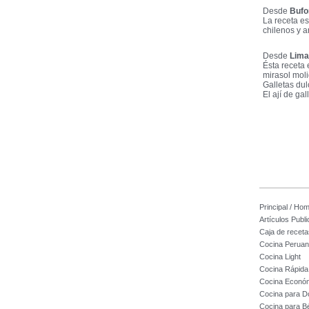
Desde
Bufo
La receta es
chilenos y a
Desde
Lima
Ésta receta 
mirasol moli
Galletas dul
El ají de ga
Principal / Ho
Artículos Publ
Caja de receta
Cocina Perua
Cocina Light
Cocina Rápida
Cocina Econó
Cocina para D
Cocina para B