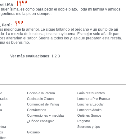
rd, USA
:
 buenísima, es como para pedir el doble plato. Toda mi familia y amigos
rgentinos me la piden siempre.
, Perú
:
es mejor que la anterior. Le sigue faltando el orégano y un punto de ají
do. La mezcla de los dos ajíes es muy buena. Es mejor sólo añadir pan.
ces alterarían el sabor. Suerte a todos los y las que preparen esta receta.
llina es buenísimo.
Ver más evaluaciones:
1
2
3
me
Cocina a la Parrilla
Guía restaurantes
icados
Cocina sin Gluten
Lonchera Pre-Escolar
s
Comunidad de Yanuq
Lonchera Escolar
na
Contáctenos
Lonchera Adulto
Conversiones y medidas
Quiénes Somos
¿Dónde consigo?
Registro
mica
Secretos y tips
os
Glosario
ébes