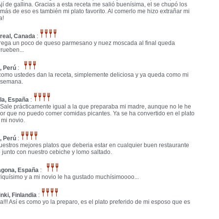
Ají de gallina. Gracias a esta receta me salió buenísima, el se chupó los
ás de eso es también mi plato favorito. Al comerlo me hizo extrañar mi
a!
real, Canada
:
grega un poco de queso parmesano y nuez moscada al final queda
rueben...
, Perú
:
 como ustedes dan la receta, simplemente deliciosa y ya queda como mi
a semana.
lla, España
:
Sale prácticamente igual a la que preparaba mi madre, aunque no le he
or que no puedo comer comidas picantes. Ya se ha convertido en el plato
 mi novio.
, Perú
:
estros mejores platos que deberia estar en cualquier buen restaurante
junto con nuestro cebiche y lomo saltado.
agona, España
:
riquísimo y a mi novio le ha gustado muchísimoooo...
nki, Finlandia
:
!!! Así es como yo la preparo, es el plato preferido de mi esposo que es