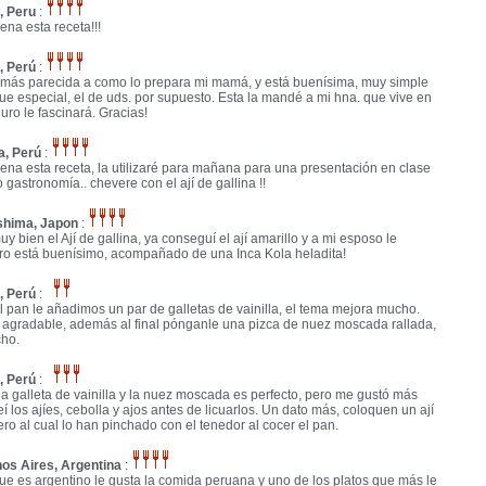
, Peru
:
na esta receta!!!
, Perú
:
a más parecida a como lo prepara mi mamá, y está buenísima, muy simple
ue especial, el de uds. por supuesto. Esta la mandé a mi hna. que vive en
ro le fascinará. Gracias!
a, Perú
:
na esta receta, la utilizaré para mañana para una presentación en clase
 gastronomía.. chevere con el ají de gallina !!
shima, Japon
:
 bien el Ají de gallina, ya conseguí el ají amarillo y a mi esposo le
aro está buenísimo, acompañado de una Inca Kola heladita!
, Perú
:
 el pan le añadimos un par de galletas de vainilla, el tema mejora mucho.
 agradable, además al final pónganle una pizca de nuez moscada rallada,
ho.
, Perú
:
la galleta de vainilla y la nuez moscada es perfecto, pero me gustó más
í los ajíes, cebolla y ajos antes de licuarlos. Un dato más, coloquen un ají
ero al cual lo han pinchado con el tenedor al cocer el pan.
os Aires, Argentina
:
ue es argentino le gusta la comida peruana y uno de los platos que más le