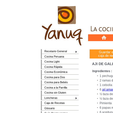
Recetario General
Guardar 
caja de re
Cocina Peruana
Cocina Light
AJI DE GALL
Cocina Rápida
Ingredientes :
Cocina Económica
1 pechuga
Cocina para Dos
2 ramas d
Cocina para Bebés
1 cebolla
Cocina a la Parrilla
6
ají amar
Cocina sin Gluten
½ taza d
Loncheras
½ taza de
Pimienta
Caja de Recetas
6 papas m
Glosario
6 aceitun