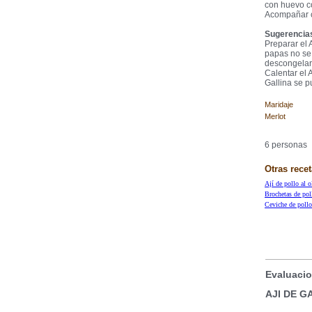
con huevo co
Acompañar c
Sugerencias
Preparar el 
papas no se 
descongelar
Calentar el A
Gallina se 
Maridaje
Merlot
6 personas
Otras recet
Ají de pollo al o
Brochetas de pol
Ceviche de pollo
Evaluacio
AJI DE GA