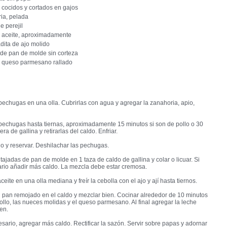
 cocidos y cortados en gajos
ia, pelada
e perejil
 aceite, aproximadamente
dita de ajo molido
 de pan de molde sin corteza
e queso parmesano rallado
pechugas en una olla. Cubrirlas con agua y agregar la zanahoria, apio,
pechugas hasta tiernas, aproximadamente 15 minutos si son de pollo o 30
era de gallina y retirarlas del caldo. Enfriar.
do y reservar. Deshilachar las pechugas.
tajadas de pan de molde en 1 taza de caldo de gallina y colar o licuar. Si
ario añadir más caldo. La mezcla debe estar cremosa.
ceite en una olla mediana y freír la cebolla con el ajo y ají hasta tiernos.
l pan remojado en el caldo y mezclar bien. Cocinar alrededor de 10 minutos
pollo, las nueces molidas y el queso parmesano. Al final agregar la leche
en.
esario, agregar más caldo. Rectificar la sazón. Servir sobre papas y adornar