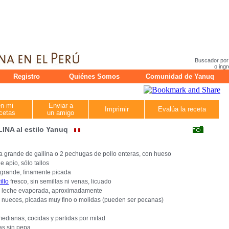
Buscador por
o ingr
Registro
Quiénes Somos
Comunidad de Yanuq
en mi
Enviar a
Imprimir
Evalúa la receta
cetas
un amigo
INA al estilo Yanuq
 grande de gallina o 2 pechugas de pollo enteras, con hueso
e apio, sólo tallos
 grande, finamente picada
illo
fresco, sin semillas ni venas, licuado
e leche evaporada, aproximadamente
 nueces, picadas muy fino o molidas (pueden ser pecanas)
edianas, cocidas y partidas por mitad
as sin pepa