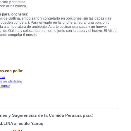
cido y aceituna.
on arroz blanco.
 para loncheras:
Ají de Gallina, embolsarlo y congelarlo en porciones, sin las papas (las
pueden congelar). Para enviarlo en la lonchera, retirar una porción y
la a temperatura de ambiente. Aparte cocinar una papa y un huevo.
jí de Gallina y colocarla en el termo junto con la papa y el huevo. El Ají de
puede congelar 6 meses.
as con pollo:
livar
lo con salsa hoisin
 caliente
nes y Sugerencias de la Comida Peruana para:
LLINA al estilo Yanuq