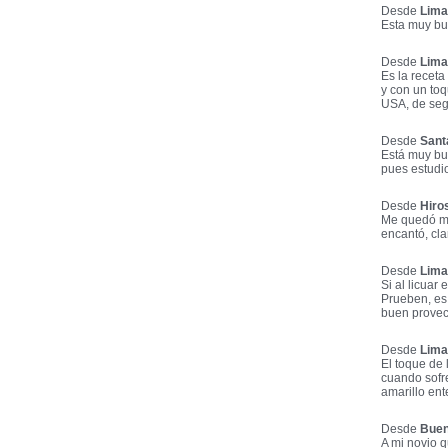
Desde
Lima
Esta muy bue
Desde
Lima
Es la recet
y con un toq
USA, de segu
Desde
Sant
Está muy bue
pues estudio
Desde
Hiro
Me quedó muy
encantó, cl
Desde
Lima
Si al licuar
Prueben, es
buen provec
Desde
Lima
El toque de 
cuando sofre
amarillo ent
Desde
Buen
A mi novio q