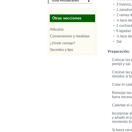
Guía Restaurantes
3 huevos,
1 zanahor
2 ramas d
Otras secciones
½ taza de
1 cuchara
Artículos
6 tajadas
Conversiones y medidas
½ taza d
Sal
¿Dónde consigo?
Secretos y tips
Preparación:
Colocar las 
perejil y sal.
Cocinar las 
minutos si fu
Colar el cal
Remojar las 
fuera neces
Calentar el a
Incorporar e
y añadir el 
moviendo bi
Si fuera nec