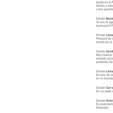
gusta es el 
dedos y adem
Lima querid
Desde
Mont
Si uno le a
buenazo!!! P
Desde
Lima
Preparé tal
receta de l
Desde
Sevi
Muy buena! 
echado ají p
preferido de
Desde
Lima
Es uno de nu
en el mundo 
Desde
Tarr
Es un plato 
Desde
Helsi
Es buenísima
finlandés