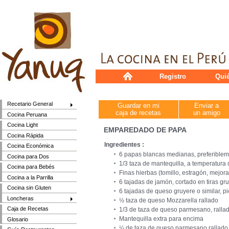
Registro
Qui
Recetario General
Guardar en mi
Enviar a
caja de recetas
un amigo
Cocina Peruana
Cocina Light
EMPAREDADO DE PAPA
Cocina Rápida
Ingredientes :
Cocina Económica
6 papas blancas medianas, preferiblem
Cocina para Dos
1/3 taza de mantequilla, a temperatura
Cocina para Bebés
Finas hierbas (tomillo, estragón, mejor
Cocina a la Parrilla
6 tajadas de jamón, cortado en tiras gr
Cocina sin Gluten
6 tajadas de queso gruyere o similar, 
Loncheras
½ taza de queso Mozzarella rallado
Caja de Recetas
1/3 de taza de queso parmesano, ralla
Mantequilla extra para encima
Glosario
¼ de taza de queso parmesano rallado