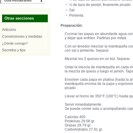
Guía Restaurantes
¼ de taza de perejil, finamente picado
Sal
Pimienta
Otras secciones
Preparación:
Artículos
Cocinar las papas en abundante agua con s
Conversiones y medidas
y dejar que enfríen. Partirlas por mitad.
¿Dónde consigo?
Con un tenedor mezclar la mantequilla co
Secretos y tips
con sal y pimienta. Separar.
Mezclar los 3 quesos en un bol. Separar.
Untar la mezcla de mantequilla en cada mi
la mezcla de queso y luego el jamón. Tapar
Envolver cada papa en platina (hasta la al
mantequilla encima de la papa y espolvor
picado.
Llevar al horno de 350°F (180°C) hasta que
Servir inmediatamente.
Se puede comer sola o acompañando carne
Calorías 405
Proteínas 29.08 gr.
Grasas 28.79 gr.
Carbohidratos 27.91 gr.