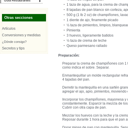
Guía Restaurantes
1 taza de agua, para la crema de cha
8 tajadas de pan blanco sin corteza, 
500 g (1 lb 2 oz) de champiñones, lava
Otras secciones
1 diente de ajo, finamente picado
½ taza de pimientos, limpios, blanquea
Artículos
Pimienta
Conversiones y medidas
3 huevos, ligeramente batidos
½ taza de crema de leche
¿Dónde consigo?
Queso parmesano rallado
Secretos y tips
Preparación:
Preparar la crema de champiñones con 1 ta
como indica el sobre. Separar.
Enmantequillar un molde rectangular refra
4 tajadas del pan.
Derretir la mantequilla en una sartén gran
agregar el ajo, apio, pimientos, moviendo
Incorporar los champiñones, mayonesa y 
constantemente. Esparcir la mezcla de lo
Cubrir con otra capa de pan.
Mezclar los huevos con la leche y la crema
Reposar durante 1 hora para que el pan a
Dorar migas de pan con mantequilla. Sepa