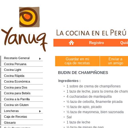
Registro
Qui
Recetario General
Guardar en mi
Enviar a
caja de recetas
un amigo
Cocina Peruana
Cocina Light
BUDIN DE CHAMPIÑONES
Cocina Rápida
Ingredientes :
Cocina Económica
1 sobre de crema de champiñones
Cocina para Dos
1 taza de leche, para la crema de cha
Cocina para Bebés
4 cucharadas de mantequilla
Cocina a la Parrilla
½ taza de cebolla, finamente picada
Cocina sin Gluten
½ taza de apio, picado
Loncheras
½ taza de mayonesa, bien sazonada
Caja de Recetas
Sal
1 taza de leche
Glosario
½ taza de migas de pan