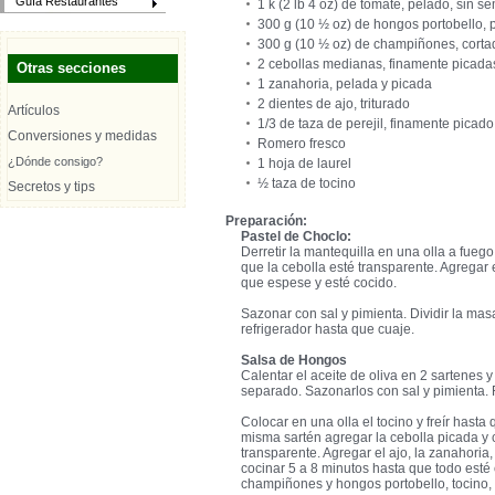
Guía Restaurantes
1 k (2 lb 4 oz) de tomate, pelado, sin s
300 g (10 ½ oz) de hongos portobello, 
300 g (10 ½ oz) de champiñones, corta
2 cebollas medianas, finamente picada
Otras secciones
1 zanahoria, pelada y picada
2 dientes de ajo, triturado
Artículos
1/3 de taza de perejil, finamente picado
Conversiones y medidas
Romero fresco
¿Dónde consigo?
1 hoja de laurel
½ taza de tocino
Secretos y tips
Preparación:
Pastel de Choclo:
Derretir la mantequilla en una olla a fueg
que la cebolla esté transparente. Agregar 
que espese y esté cocido.
Sazonar con sal y pimienta. Dividir la masa
refrigerador hasta que cuaje.
Salsa de Hongos
Calentar el aceite de oliva en 2 sartenes 
separado. Sazonarlos con sal y pimienta. 
Colocar en una olla el tocino y freír hasta 
misma sartén agregar la cebolla picada y 
transparente. Agregar el ajo, la zanahoria, 
cocinar 5 a 8 minutos hasta que todo esté c
champiñones y hongos portobello, tocino, p