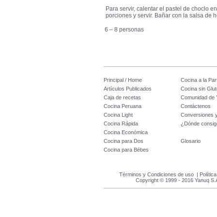
Para servir, calentar el pastel de choclo e
porciones y servir. Bañar con la salsa de 
6 – 8 personas
Principal / Home
Cocina a la Parr
Artículos Publicados
Cocina sin Glu
Caja de recetas
Comunidad de 
Cocina Peruana
Contáctenos
Cocina Light
Conversiones 
Cocina Rápida
¿Dónde consig
Cocina Económica
Cocina para Dos
Glosario
Cocina para Bébes
Términos y Condiciones de uso
|
Polític
Copyright © 1999 - 2016 Yanuq S.