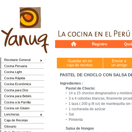
Registro
Qui
Recetario General
Guardar en mi
Enviar a
caja de recetas
un amigo
Cocina Peruana
Cocina Light
PASTEL DE CHOCLO CON SALSA 
Cocina Rápida
Ingredientes :
Cocina Económica
Pastel de Choclo:
Cocina para Dos
14 a 15 choclos desgranados y molido
Cocina para Bebés
3 a 4 cebollas blancas, finamente pica
Cocina a la Parrilla
1 taza ( 200 g /8 oz) de mantequilla si
Cocina sin Gluten
1 cucharada de azúcar
Sal
Loncheras
Pimienta
Caja de Recetas
Glosario
Salsa de Hongos