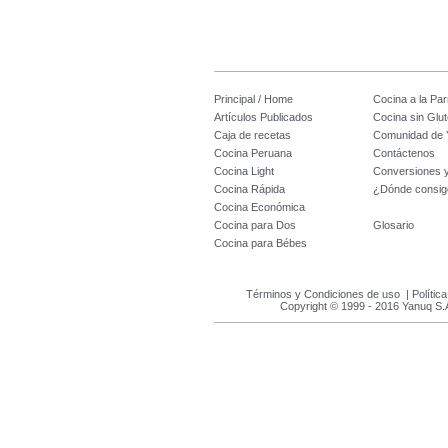
Principal / Home
Cocina a la Parr
Artículos Publicados
Cocina sin Glu
Caja de recetas
Comunidad de 
Cocina Peruana
Contáctenos
Cocina Light
Conversiones 
Cocina Rápida
¿Dónde consig
Cocina Económica
Cocina para Dos
Glosario
Cocina para Bébes
Términos y Condiciones de uso
|
Polític
Copyright © 1999 - 2016 Yanuq S.