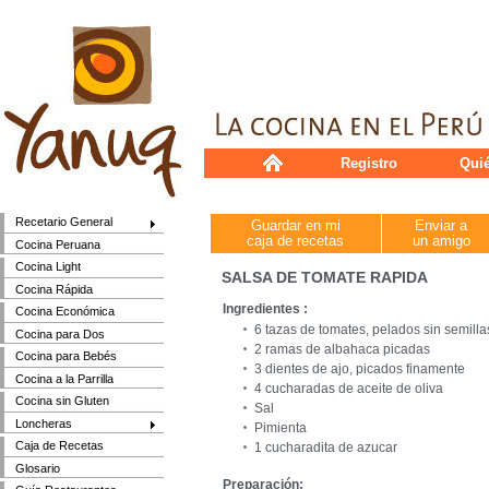
Registro
Qui
Recetario General
Guardar en mi
Enviar a
caja de recetas
un amigo
Cocina Peruana
Cocina Light
SALSA DE TOMATE RAPIDA
Cocina Rápida
Ingredientes :
Cocina Económica
6 tazas de tomates, pelados sin semill
Cocina para Dos
2 ramas de albahaca picadas
Cocina para Bebés
3 dientes de ajo, picados finamente
Cocina a la Parrilla
4 cucharadas de aceite de oliva
Cocina sin Gluten
Sal
Loncheras
Pimienta
Caja de Recetas
1 cucharadita de azucar
Glosario
Preparación: